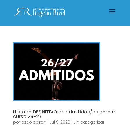
Llistado DEFINITIVO de admitidos/as para el
curso 26-27
por
escolacircrr
|
Jul 9, 2026
|
Sin categorizar