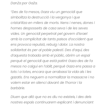
DanZa por GaZa.
“Des de fa mesos, Gaza viu un genocidi que
simbolitza la destrucció i la vergonya i que
cristal·litza en milers de morts. Nens i nenes, dones i
homes desposseïts de casa seva i de les seves
vides. Un genocidi perpetrat pel govern d’Israel
amb la complicitat de tants països d’occident que
ens provoca repulsió, rebuig i dolor. La nostra
solidaritat és per al poble palestí. Des d’aquí, des
d’aquesta trobada amb el públic, obrim un espai
perquè el genocidi que està patint Gaza des de fa
mesos no caigui en l’oblit, perquè Gaza ens passa a
tots i a totes, encara que arrabassi la vida als i les
gazatis. Ens neguem a normalitzar la massacre i no
volem estar en silenci davant de l’horror i la
barbàrie.
Diuen que allò que no es diu no existeix, i des dels
nostres espais continuarem explicant i denunciant